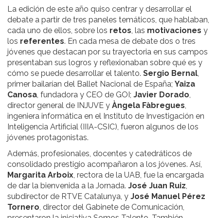
La edición de este año quiso centrar y desarrollar el
debate a partir de tres paneles temáticos, que hablaban,
cada uno de ellos, sobre los
retos
, las
motivaciones
y
los
referentes
. En cada mesa de debate dos o tres
jóvenes que destacan por su trayectoria en sus campos
presentaban sus logros y reflexionaban sobre qué es y
cómo se puede desarrollar el talento.
Sergio Bernal
,
primer bailarían del Ballet Nacional de España;
Yaiza
Canosa
, fundadora y CEO de GOI;
Javier Dorado
,
director general de INJUVE y
Àngela Fàbregues
,
ingeniera informática en el Instituto de Investigación en
Inteligencia Artificial (IIIA-CSIC), fueron algunos de los
jóvenes protagonistas.
Además, profesionales, docentes y catedráticos de
consolidado prestigio acompañaron a los jóvenes. Así,
Margarita Arboix
, rectora de la UAB, fue la encargada
de dar la bienvenida a la Jornada.
José Juan Ruiz
,
subdirector de RTVE Catalunya, y
José Manuel Pérez
Tornero
, director del Gabinete de Comunicación,
presentaron la iniciativa Somos Talento. También