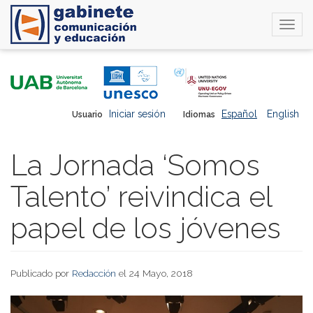
Togg
navi
Pasar
al
contenido
principal
Iniciar sesión
Español
English
Usuario
Idiomas
La Jornada ‘Somos
Talento’ reivindica el
papel de los jóvenes
Publicado por
Redacción
el 24 Mayo, 2018