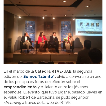
En el marco de la
Cátedra RTVE-UAB
, la segunda
edición de
‘Somos Talento’
volvió a convertirse en uno
de los principales foros de reflexión sobre el
emprendimiento
y el talento entre los jóvenes
españoles. El evento, que tuvo lugar el pasado jueves en
el Palau Robert de Barcelona, se pudo seguir por
streaming
a través de la web de RTVE.