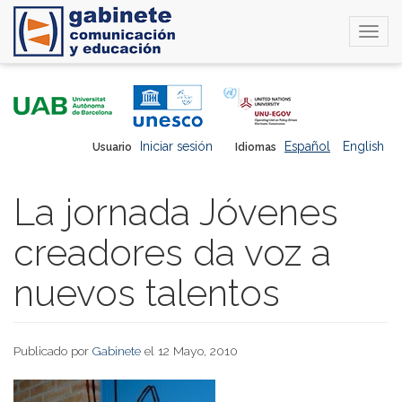
Togg
navi
Pasar
al
contenido
principal
Iniciar sesión
Español
English
Usuario
Idiomas
La jornada Jóvenes
creadores da voz a
nuevos talentos
Publicado por
Gabinete
el 12 Mayo, 2010