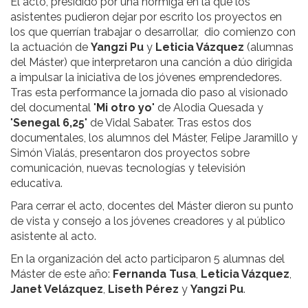
El acto, presidido por una hormiga en la que los
asistentes pudieron dejar por escrito los proyectos en
los que querrían trabajar o desarrollar, dio comienzo con
la actuación de
Yangzi Pu
y
Leticia Vázquez
(alumnas
del Máster) que interpretaron una canción a dúo dirigida
a impulsar la iniciativa de los jóvenes emprendedores.
Tras esta performance la jornada dio paso al visionado
del documental "
Mi otro yo
" de Alodia Quesada y
"
Senegal 6,25
" de Vidal Sabater. Tras estos dos
documentales, los alumnos del Máster, Felipe Jaramillo y
Simón Vialás, presentaron dos proyectos sobre
comunicación, nuevas tecnologías y televisión
educativa.
Para cerrar el acto, docentes del Máster dieron su punto
de vista y consejo a los jóvenes creadores y al público
asistente al acto.
En la organización del acto participaron 5 alumnas del
Máster de este año:
Fernanda Tusa
,
Leticia Vázquez
,
Janet Velázquez
,
Liseth Pérez
y
Yangzi Pu
.