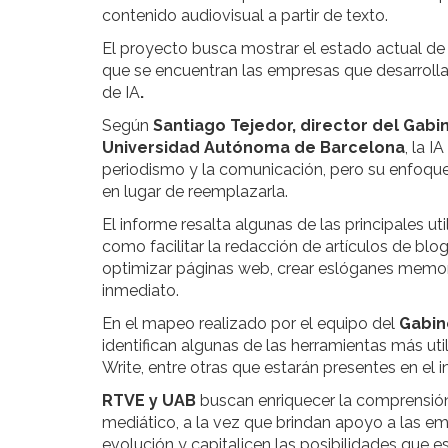
contenido audiovisual a partir de texto.
El proyecto busca mostrar el estado actual de 
que se encuentran las empresas que desarroll
de IA
.
Según
Santiago Tejedor, director del Gab
Universidad Autónoma de Barcelona
, la 
periodismo y la comunicación, pero su enfoque 
en lugar de reemplazarla.
El informe resalta algunas de las principales u
como facilitar la redacción de artículos de blo
optimizar páginas web, crear eslóganes memora
inmediato.
En el mapeo realizado por el equipo del
Gabin
identifican algunas de las herramientas más ut
Write, entre otras que estarán presentes en el i
RTVE y UAB
buscan enriquecer la comprensión
mediático, a la vez que brindan apoyo a las 
evolución y capitalicen las posibilidades que 