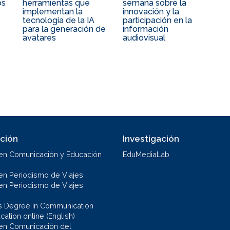
os
herramientas que
semana sobre la
implementan la
innovación y la
tecnología de la IA
participación en la
para la generación de
información
avatares
audiovisual
ción
Investigación
en Comunicación y Educación
EduMediaLab
en Periodismo de Viajes
en Periodismo de Viajes
s Degree in Communication
ation online (English)
en Comunicación del