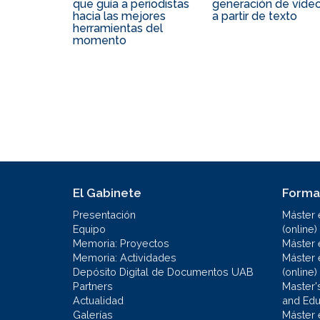
que guía a periodistas
generación de víde
hacia las mejores
a partir de texto
herramientas del
momento
El Gabinete
Forma
Presentación
Máster 
Equipo
(online)
Memoria: Proyectos
Máster 
Memoria: Actividades
Máster 
Depósito Digital de Documentos UAB
(online)
Partners
Master'
Actualidad
and Educ
Galerías
Máster 