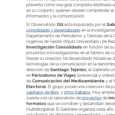
presenta como una guía completa destinada a p
en su conjunto, quienes deseen comprender el im
información y la comunicación.
El Observatorio
Oi2
está impulsado por el
Gab
consolidado y especializado
en la investigació
Departamento de Periodismo y Ciencias de la
(Agència de Gestió d’Ajuts Universitaris i de 
Investigación Consolidado
en función de su 
proyectos e investigaciones en el terreno de c
Desde su creación, ha desarrollado iniciativas d
tecnologías de la comunicación en la denomina
dirección de
Santiago Tejedor,
el Gabinete or
en
Periodismo de Viajes
(presencial y online)
de
Comunicación del Medioambiente
y el 
Electoral.
El grupo posee una colección de p
capítulos de libro
, y
otros trabajos
, muy amplia
cuenta con un laboratorio de
proyectos
de
inn
formatos
que se conciben y desarrollan desde
multidisciplinar. El Gabinete organiza cada a
estudiantes de diferentes universidades y carre