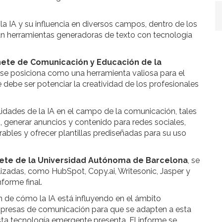
la IA y su influencia en diversos campos, dentro de los
an herramientas generadoras de texto con tecnología
inete de Comunicación y Educación de la
IA se posiciona como una herramienta valiosa para el
debe ser potenciar la creatividad de los profesionales
tilidades de la IA en el campo de la comunicación, tales
g, generar anuncios y contenido para redes sociales,
bles y ofrecer plantillas prediseñadas para su uso
ete de la Universidad Autónoma de Barcelona
, se
ilizadas, como HubSpot, Copy.ai, Writesonic, Jasper y
nforme final.
 de cómo la IA está influyendo en el ámbito
empresas de comunicación para que se adapten a esta
esta tecnología emergente presenta. El informe se