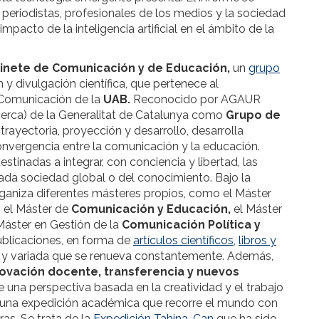
eriodistas, profesionales de los medios y la sociedad
pacto de la inteligencia artificial en el ámbito de la
inete de Comunicación y de Educación,
un
grupo
n y divulgación científica, que pertenece al
 Comunicación de la
UAB.
Reconocido por AGAUR
Recerca) de la Generalitat de Catalunya como
Grupo de
trayectoria, proyección y desarrollo, desarrolla
onvergencia entre la comunicación y la educación.
estinadas a integrar, con conciencia y libertad, las
da sociedad global o del conocimiento. Bajo la
ganiza diferentes másteres propios, como el Máster
, el Máster de
Comunicación y Educación,
el Máster
Máster en Gestión de la
Comunicación Política y
ublicaciones, en forma de
artículos científicos,
libros y
 y variada que se renueva constantemente. Además,
ovación docente, transferencia y nuevos
 una perspectiva basada en la creatividad y el trabajo
ño una expedición académica que recorre el mundo con
ras. Se trata de la
Expedición Tahina-Can
que ha sido