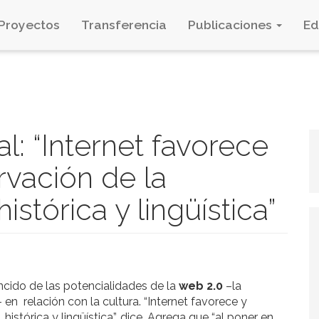
Proyectos
Transferencia
Publicaciones
E
l: “Internet favorece
rvación de la
istórica y lingüística”
cido de las potencialidades de la
web 2.0
–la
 en relación con la cultura. “Internet favorece y
histórica y lingüística”, dice. Agrega que “al poner en