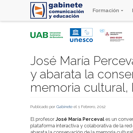
Formación
Pasar
al
contenido
principal
José María Perceva
y abarata la conse
memoria cultural, h
Publicado por
Gabinete
el 1 Febrero, 2012
El profesor
José María Perceval
es un conven
plataforma interactiva y colaborativa de la red-
abarata la conservación de la memoria cultural, 