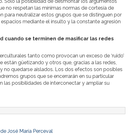
do. Sólo la posibilidad de desmontar los argumentos
que no respetan las mínimas normas de cortesía de
ón para neutralizar estos grupos que se distinguen por
r espacios mediante el insulto y la constante agresión
ad cuando se terminen de masificar las redes
nterculturales tanto como provocan un exceso de ‘ruido’
se están güetizando y otros que, gracias a las redes,
 y no quedarse aislados. Los dos efectos son posibles
ndremos grupos que se encerrarán en su particular
an las posibilidades de interconectar y ampliar su
 de José María Perceval