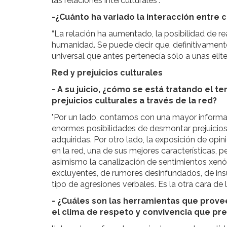
las relaciones interculturales”.
-¿Cuánto ha variado la interacción entre c
“La relación ha aumentado, la posibilidad de rea
humanidad. Se puede decir que, definitivamente
universal que antes pertenecía sólo a unas elite
Red y prejuicios culturales
- A su juicio, ¿cómo se está tratando el t
prejuicios culturales a través de la red?
"Por un lado, contamos con una mayor informa
enormes posibilidades de desmontar prejuicios
adquiridas. Por otro lado, la exposición de opin
en la red, una de sus mejores características, p
asimismo la canalización de sentimientos xen
excluyentes, de rumores desinfundados, de ins
tipo de agresiones verbales. Es la otra cara de
- ¿Cuáles son las herramientas que provee
el clima de respeto y convivencia que pr