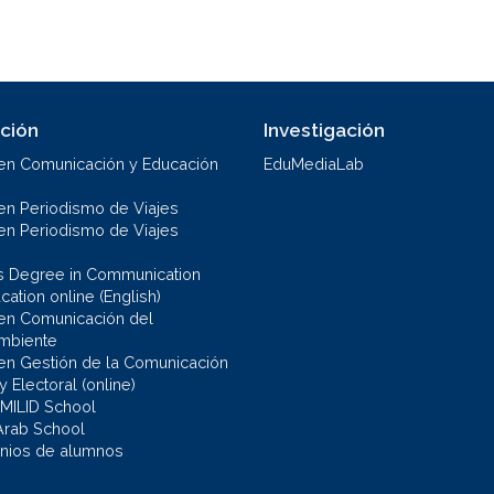
ción
Investigación
en Comunicación y Educación
EduMediaLab
en Periodismo de Viajes
en Periodismo de Viajes
s Degree in Communication
ation online (English)
en Comunicación del
mbiente
en Gestión de la Comunicación
 y Electoral (online)
 MILID School
Arab School
nios de alumnos