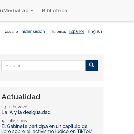
duMediaLab
Biblioteca
Iniciar sesión
Español
English
Usuario
Idiomas
Formulario
de
Buscar
búsqueda
Actualidad
23 Julio, 2026
La IA y la desigualdad
15 Julio, 2026
El Gabinete participa en un capítulo de
libro sobre el ‘activismo lúdico en TikTok’