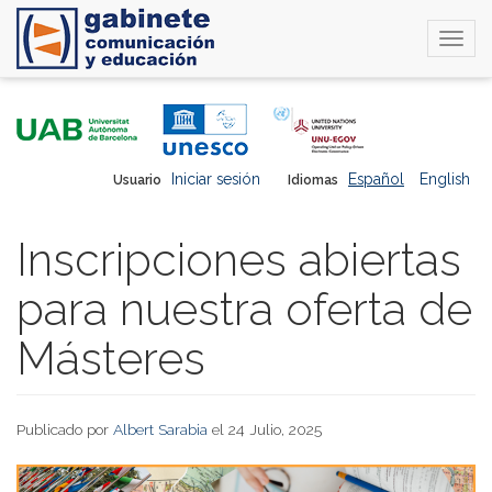
Togg
navi
Pasar
al
contenido
principal
Iniciar sesión
Español
English
Usuario
Idiomas
Inscripciones abiertas
para nuestra oferta de
Másteres
Publicado por
Albert Sarabia
el 24 Julio, 2025