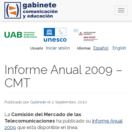
Togg
navi
Pasar
al
contenido
principal
Iniciar sesión
Español
English
Usuario
Idiomas
Informe Anual 2009 –
CMT
Publicado por
Gabinete
el 2 Septiembre, 2010
La
Comisión del Mercado de las
Telecomunicaciones
ha publicado su
Informe Anual
2009
que esta disponible en línea.