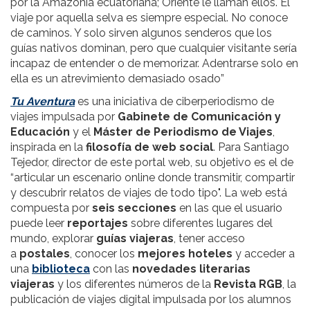
por la Amazonia ecuatoriana; Oriente le llaman ellos. El
viaje por aquella selva es siempre especial. No conoce
de caminos. Y solo sirven algunos senderos que los
guías nativos dominan, pero que cualquier visitante sería
incapaz de entender o de memorizar. Adentrarse solo en
ella es un atrevimiento demasiado osado”
Tu Aventura
es una iniciativa de ciberperiodismo de
viajes impulsada por
Gabinete de Comunicación y
Educación
y el
Máster de Periodismo de Viajes
,
inspirada en la
filosofía de web social
. Para Santiago
Tejedor, director de este portal web, su objetivo es el de
“articular un escenario online donde transmitir, compartir
y descubrir relatos de viajes de todo tipo". La web está
compuesta por
seis secciones
en las que el usuario
puede leer
reportajes
sobre diferentes lugares del
mundo, explorar
guías viajeras
, tener acceso
a
postales
, conocer los
mejores hoteles
y acceder a
una
biblioteca
con las
novedades literarias
viajeras
y los diferentes números de la
Revista RGB
, la
publicación de viajes digital impulsada por los alumnos