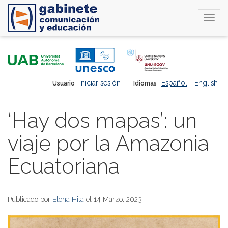
Togg
navi
Pasar
al
contenido
principal
Iniciar sesión
Español
English
Usuario
Idiomas
‘Hay dos mapas’: un
viaje por la Amazonia
Ecuatoriana
Publicado por
Elena Hita
el 14 Marzo, 2023