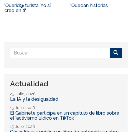
'Querid@ turista. Yo sí
'Quedan historias’
creo en ti'
Formulario
de
Buscar
búsqueda
Actualidad
23 Julio, 2026
La IA y la desigualdad
15 Julio, 2026
El Gabinete participa en un capítulo de libro sobre
el ‘activismo lúdico en TikTok’
15 Julio, 2026
César Fieiras publica un libro de entrevistas sobre