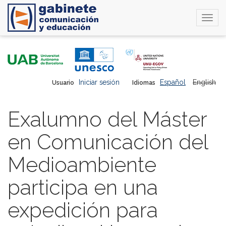
Togg
navi
Pasar
al
contenido
principal
Iniciar sesión
Español
English
Usuario
Idiomas
Exalumno del Máster
en Comunicación del
Medioambiente
participa en una
expedición para