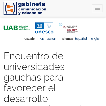
Togg
navi
Pasar
al
contenido
principal
Iniciar sesión
Español
English
Usuario
Idiomas
Encuentro de
universidades
gauchas para
favorecer el
desarrollo