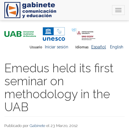
Togg
navi
Pasar
al
contenido
principal
Iniciar sesión
Español
English
Usuario
Idiomas
Emedus held its first
seminar on
methodology in the
UAB
Publicado por
Gabinete
el 23 Marzo, 2012