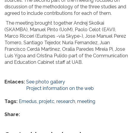
sources. The second part of the meeting focused on
discussion of the methodology of the three studies and
agreed to include contributions for each of them.
The meeting brought together Andrej Skolkai
(SKAMBA), Manuel Pinto (UoM), Paolo Celot (EAVI),
Marco Ricceri (Eurispes -via Skype-), Jose Manuel Perez
Tornero, Santiago Tejedor, Nuria Fernandez, Juan
Francisco Cerdá Martinez, Oralia Paredes Mireia Pi, Jose
Luis Ygoa and Cristina Pulido part of the Communication
and Education Cabinet staff at UAB.
Enlaces:
See photo gallery
Project information on the web
Tags:
Emedus
,
projetc
,
research
,
meeting
Share: