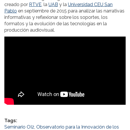
creado por
RTVE
, la
UAB
y la
Universidad CEU San
Pablo
en septiembre de 2015 para analizar las narrativas
informativas y reflexionar sobre los soportes, los
formatos y la evolución de las tecnologías en la
producción audiovisual.
Tags:
Seminario OI2
,
Observatorio para la Innovación de los