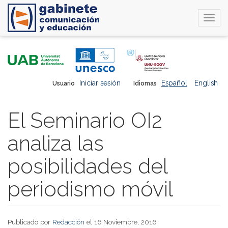
Togg
navi
Pasar
al
contenido
principal
Iniciar sesión
Español
English
Usuario
Idiomas
El Seminario OI2
analiza las
posibilidades del
periodismo móvil
Publicado por
Redacción
el 16 Noviembre, 2016