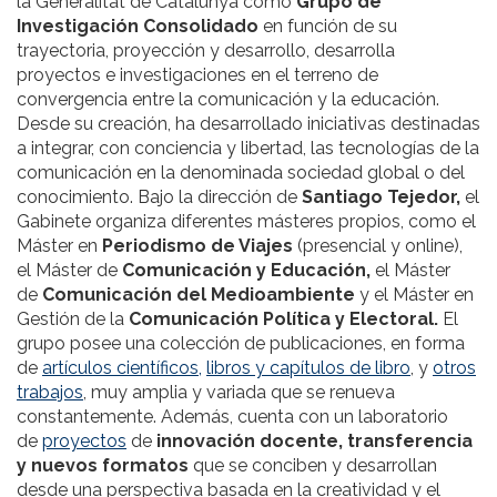
la Generalitat de Catalunya como
Grupo de
Investigación Consolidado
en función de su
trayectoria, proyección y desarrollo, desarrolla
proyectos e investigaciones en el terreno de
convergencia entre la comunicación y la educación.
Desde su creación, ha desarrollado iniciativas destinadas
a integrar, con conciencia y libertad, las tecnologías de la
comunicación en la denominada sociedad global o del
conocimiento. Bajo la dirección de
Santiago Tejedor,
el
Gabinete organiza diferentes másteres propios, como el
Máster en
Periodismo de Viajes
(presencial y online),
el Máster de
Comunicación y Educación,
el Máster
de
Comunicación del Medioambiente
y el Máster en
Gestión de la
Comunicación Política y Electoral.
El
grupo posee una colección de publicaciones, en forma
de
artículos científicos,
libros y capítulos de libro
, y
otros
trabajos
, muy amplia y variada que se renueva
constantemente. Además, cuenta con un laboratorio
de
proyectos
de
innovación docente, transferencia
y nuevos formatos
que se conciben y desarrollan
desde una perspectiva basada en la creatividad y el