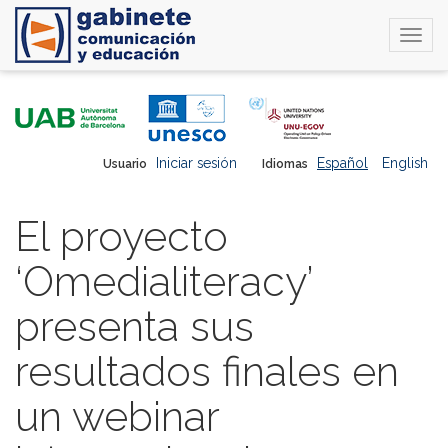
Togg
navi
Pasar
al
contenido
principal
Iniciar sesión
Español
English
Usuario
Idiomas
El proyecto
‘Omedialiteracy’
presenta sus
resultados finales en
un webinar