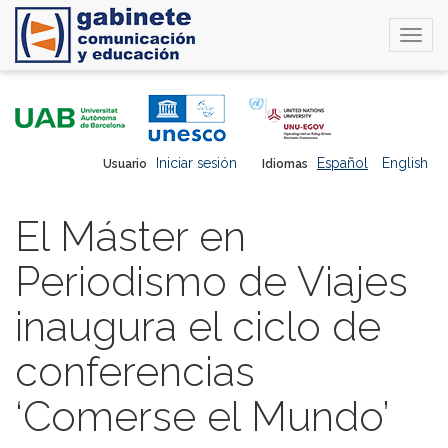
Togg
navi
Pasar
al
contenido
principal
Iniciar sesión
Español
English
Usuario
Idiomas
El Máster en
Periodismo de Viajes
inaugura el ciclo de
conferencias
‘Comerse el Mundo’