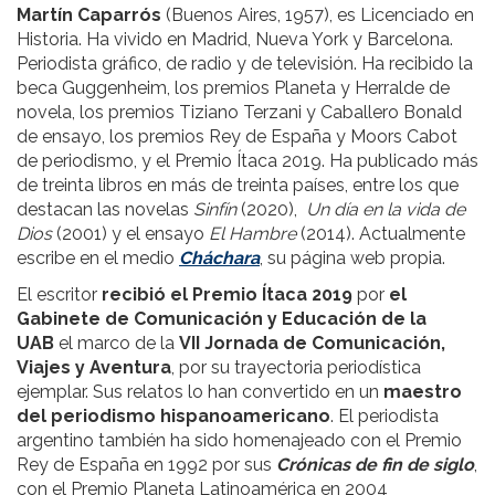
Martín Caparrós
(Buenos Aires, 1957), es Licenciado en
Historia. Ha vivido en Madrid, Nueva York y Barcelona.
Periodista gráfico, de radio y de televisión. Ha recibido la
beca Guggenheim, los premios Planeta y Herralde de
novela, los premios Tiziano Terzani y Caballero Bonald
de ensayo, los premios Rey de España y Moors Cabot
de periodismo, y el Premio Ítaca 2019. Ha publicado más
de treinta libros en más de treinta países, entre los que
destacan las novelas
Sinfín
(2020),
Un día en la vida de
Dios
(2001) y el ensayo
El Hambre
(2014). Actualmente
escribe en el medio
Cháchara
, su página web propia.
El escritor
recibió el Premio Ítaca 2019
por
el
Gabinete de Comunicación y Educación de la
UAB
el marco de la
VII Jornada de Comunicación,
Viajes y Aventura
, por su trayectoria periodística
ejemplar. Sus relatos lo han convertido en un
maestro
del periodismo hispanoamericano
. El periodista
argentino también ha sido homenajeado con el Premio
Rey de España en 1992 por sus
Crónicas de fin de siglo
,
con el Premio Planeta Latinoamérica en 2004