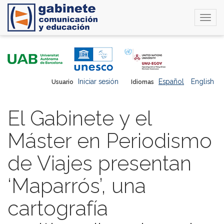
Togg
navi
Pasar
al
contenido
principal
Iniciar sesión
Español
English
Usuario
Idiomas
El Gabinete y el
Máster en Periodismo
de Viajes presentan
‘Maparrós’, una
cartografía