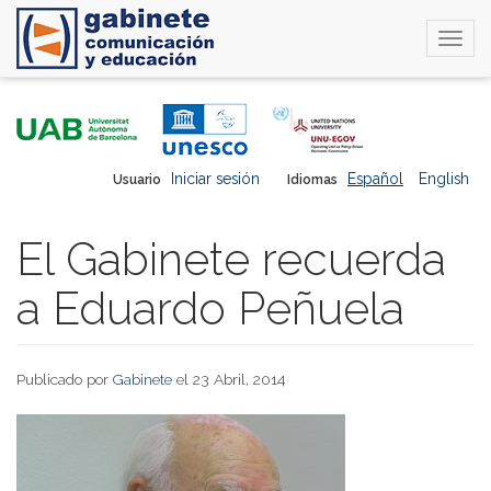
Togg
navi
Pasar
al
contenido
principal
Iniciar sesión
Español
English
Usuario
Idiomas
El Gabinete recuerda
a Eduardo Peñuela
Publicado por
Gabinete
el 23 Abril, 2014