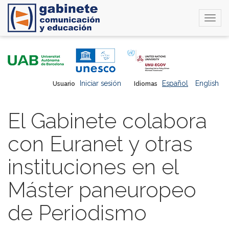
Togg
navi
Pasar
al
contenido
principal
Iniciar sesión
Español
English
Usuario
Idiomas
El Gabinete colabora
con Euranet y otras
instituciones en el
Máster paneuropeo
de Periodismo