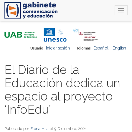
Togg
navi
Pasar
al
contenido
principal
Iniciar sesión
Español
English
Usuario
Idiomas
El Diario de la
Educación dedica un
espacio al proyecto
‘InfoEdu’
Publicado por
Elena Hita
el 9 Diciembre, 2021