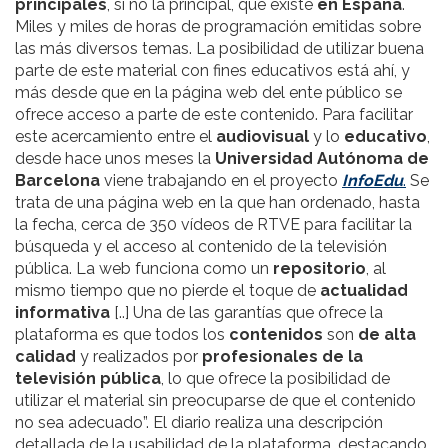
principales
, si no la principal, que existe
en España
.
Miles y miles de horas de programación emitidas sobre
las más diversos temas. La posibilidad de utilizar buena
parte de este material con fines educativos está ahí, y
más desde que en la página web del ente público se
ofrece acceso a parte de este contenido. Para facilitar
este acercamiento entre el
audiovisual
y lo
educativo
,
desde hace unos meses la
Universidad Autónoma de
Barcelona
viene trabajando en el proyecto
InfoEdu
.
Se
trata de una página web en la que han ordenado, hasta
la fecha, cerca de 350 vídeos de RTVE para facilitar la
búsqueda y el acceso al contenido de la televisión
pública. La web funciona como un
repositorio
, al
mismo tiempo que no pierde el toque de
actualidad
informativa
[..] Una de las garantías que ofrece la
plataforma es que todos los
contenidos
son
de alta
calidad
y realizados por
profesionales de la
televisión pública
, lo que ofrece la posibilidad de
utilizar el material sin preocuparse de que el contenido
no sea adecuado”. El diario realiza una descripción
detallada de la usabilidad de la plataforma, destacando