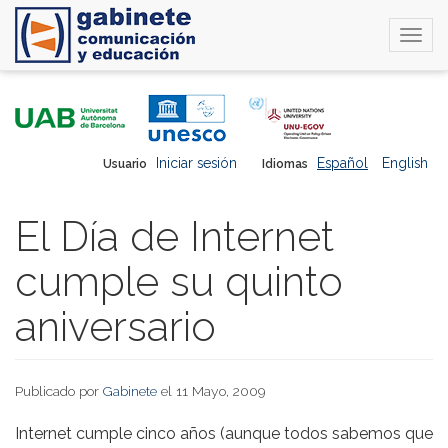
Togg
navi
Pasar
al
contenido
principal
Iniciar sesión
Español
English
Usuario
Idiomas
El Día de Internet
cumple su quinto
aniversario
Publicado por
Gabinete
el 11 Mayo, 2009
Internet cumple cinco años (aunque todos sabemos que