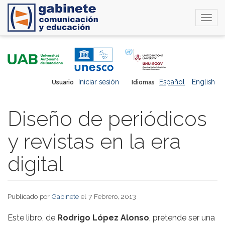
Togg
navi
Pasar
al
contenido
principal
Iniciar sesión
Español
English
Usuario
Idiomas
Diseño de periódicos
y revistas en la era
digital
Publicado por
Gabinete
el 7 Febrero, 2013
Este libro, de
Rodrigo López Alonso
, pretende ser una