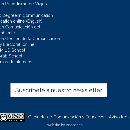
en Periodismo de Viajes
s Degree in Communication
ation online (English)
en Comunicación del
mbiente
en Gestión de la Comunicación
 y Electoral (online)
 MILID School
Arab School
nios de alumnos
Suscríbete a nuestro newsletter
Gabinete de Comunicación y Educación | Aviso lega
website by
Anaconda