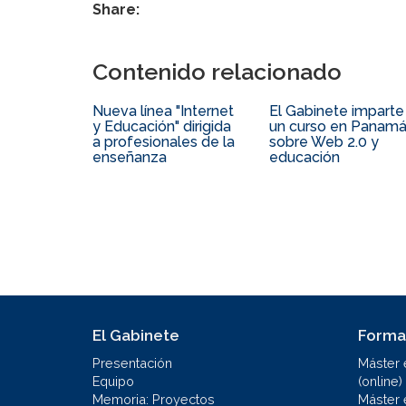
Share:
Contenido relacionado
Nueva línea "Internet
El Gabinete imparte
y Educación" dirigida
un curso en Panam
a profesionales de la
sobre Web 2.0 y
enseñanza
educación
El Gabinete
Forma
Presentación
Máster 
Equipo
(online)
Memoria: Proyectos
Máster 