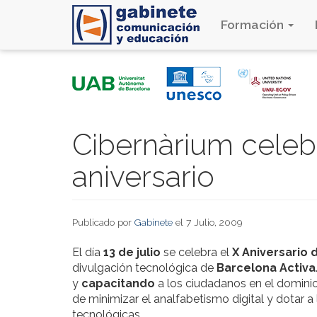
Formación
Pasar
al
contenido
principal
Cibernàrium celeb
aniversario
Publicado por
Gabinete
el 7 Julio, 2009
El día
13 de julio
se celebra el
X Aniversario 
divulgación tecnológica de
Barcelona Activa
y
capacitando
a los ciudadanos en el dominio 
de minimizar el analfabetismo digital y dotar
tecnológicas.