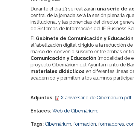
Durante el día 13 se realizarán
una serie de a
central de la jornada será la sesión plenaria que 
institucional y las ponencias del director gene
de Sistemas de Información del IE Business S
El
Gabinete de Comunicación y Educación
alfabetización digital dirigido a la reducción de 
marco del convenio suscrito entre ambas entid
Comunicación y Educación
(modalidad de es
proyecto Cibernàrium del Ayuntamiento de B
materiales didácticos
en diferentes líneas de
académico y permiten a los alumnos participar
Adjuntos:
X aniversario de Cibernarium.pdf
Enlaces:
Web de Cibernàrium:
Tags:
Cibernàrium
,
formación
,
formadores
,
com