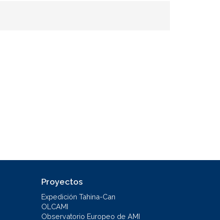
Proyectos
Expedición Tahina-Can
OLCAMI
Observatorio Europeo de AMI