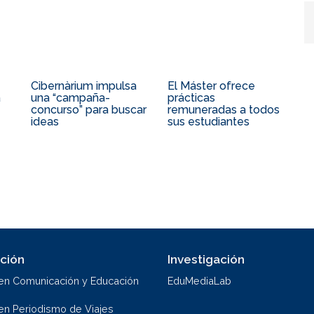
Cibernàrium impulsa
El Máster ofrece
á
una “campaña-
prácticas
concurso” para buscar
remuneradas a todos
ideas
sus estudiantes
ción
Investigación
en Comunicación y Educación
EduMediaLab
en Periodismo de Viajes