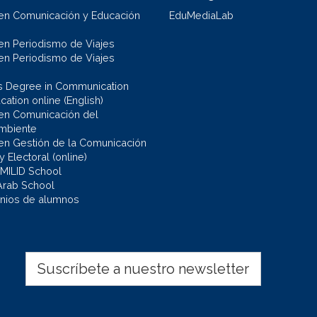
en Comunicación y Educación
EduMediaLab
en Periodismo de Viajes
en Periodismo de Viajes
s Degree in Communication
ation online (English)
en Comunicación del
mbiente
en Gestión de la Comunicación
 y Electoral (online)
 MILID School
Arab School
nios de alumnos
Suscríbete a nuestro newsletter