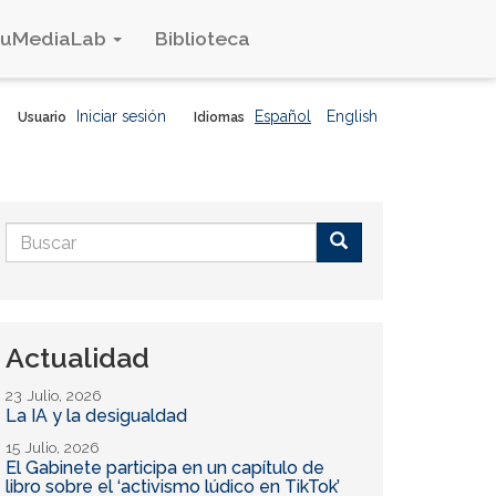
duMediaLab
Biblioteca
Iniciar sesión
Español
English
Usuario
Idiomas
Formulario
de
Buscar
búsqueda
Actualidad
23 Julio, 2026
La IA y la desigualdad
15 Julio, 2026
El Gabinete participa en un capítulo de
libro sobre el ‘activismo lúdico en TikTok’