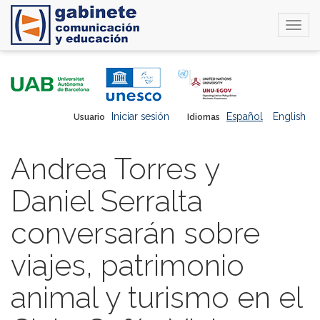
Togg
navi
Pasar
al
contenido
principal
Iniciar sesión
Español
English
Usuario
Idiomas
Andrea Torres y
Daniel Serralta
conversarán sobre
viajes, patrimonio
animal y turismo en el