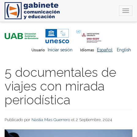
Togg
navi
Pasar
al
contenido
principal
Iniciar sesión
Español
English
Usuario
Idiomas
5 documentales de
viajes con mirada
periodística
Publicado por
Nàstia Mas Guerrero
el 2 Septiembre, 2024