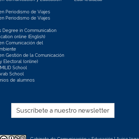
en Periodismo de Viajes
en Periodismo de Viajes
s Degree in Communication
ation online (English)
en Comunicación del
mbiente
en Gestión de la Comunicación
 y Electoral (online)
 MILID School
Arab School
nios de alumnos
Suscríbete a nuestro newsletter
Gabinete de Comunicación y Educación | Aviso lega