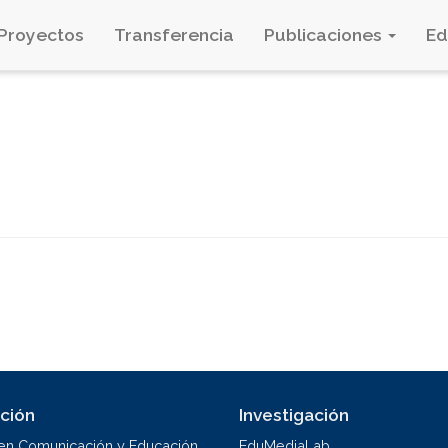
Proyectos
Transferencia
Publicaciones
E
ción
Investigación
en Comunicación y Educación
EduMediaLab