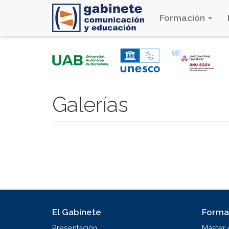
Formación
Pasar
al
contenido
principal
Galerías
El Gabinete
Forma
Presentación
Máster 