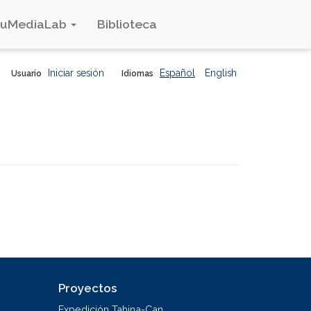
duMediaLab
Biblioteca
Iniciar sesión
Español
English
Usuario
Idiomas
Proyectos
Expedición Tahina-Can