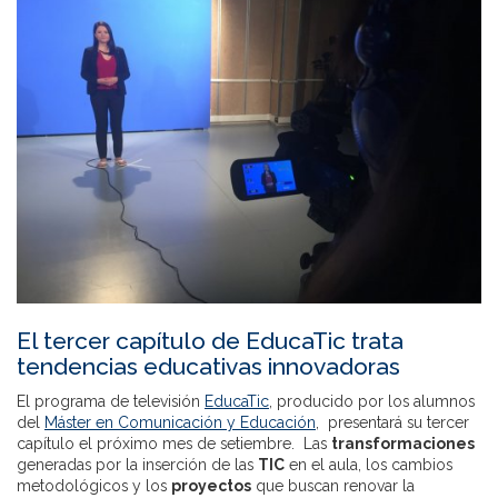
El tercer capítulo de EducaTic trata
tendencias educativas innovadoras
El programa de televisión
EducaTic
, producido por los alumnos
del
Máster en Comunicación y Educación
, presentará su tercer
capítulo el próximo mes de setiembre. Las
transformaciones
generadas por la inserción de las
TIC
en el aula, los cambios
metodológicos y los
proyectos
que buscan renovar la