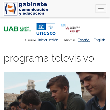
Togg
navi
Pasar
al
contenido
principal
Iniciar sesión
Español
English
Usuario
Idiomas
programa televisivo