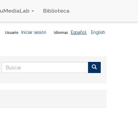
duMediaLab
Biblioteca
Iniciar sesión
Español
English
Usuario
Idiomas
Formulario
de
Buscar
búsqueda