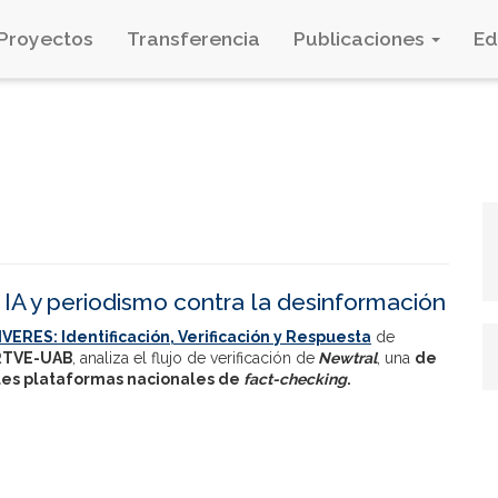
Proyectos
Transferencia
Publicaciones
E
 IA y periodismo contra la desinformación
IVERES: Identificación, Verificación y Respuesta
de
RTVE-UAB
, analiza el flujo de verificación de
Newtral
, una
de
ales plataformas nacionales de
fact-checking
.