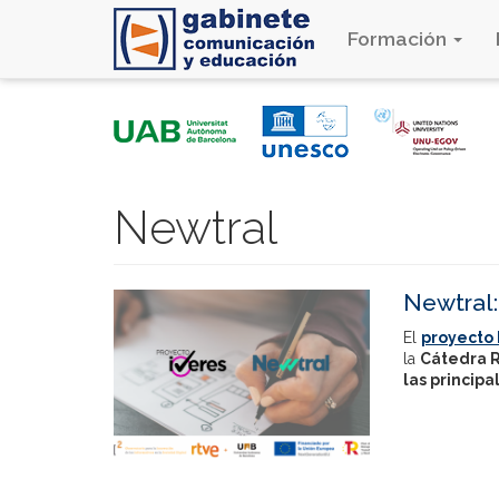
Formación
Pasar
al
contenido
principal
Newtral
Newtral:
El
proyecto 
la
Cátedra 
las princip