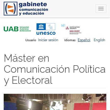
Togg
navi
Pasar
al
contenido
principal
Iniciar sesión
Español
English
Usuario
Idiomas
Máster en
Comunicación Política
y Electoral