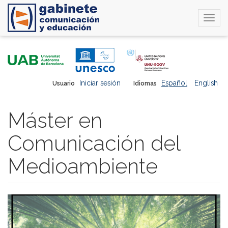
Togg
navi
Pasar
al
contenido
principal
Iniciar sesión
Español
English
Usuario
Idiomas
Máster en
Comunicación del
Medioambiente