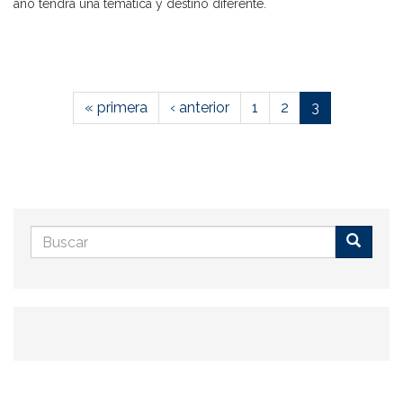
año tendrá una temática y destino diferente.
« primera
‹ anterior
1
2
3
Formulario
de
Buscar
búsqueda