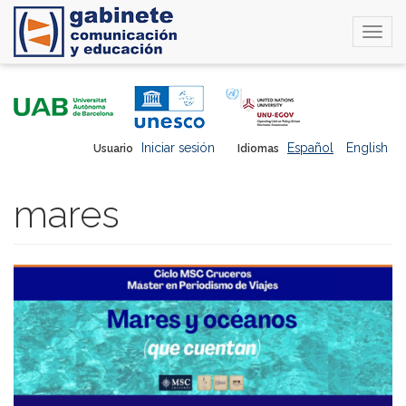
Togg
navi
Pasar
al
contenido
principal
Iniciar sesión
Español
English
Usuario
Idiomas
mares