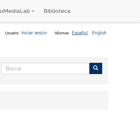
duMediaLab
Biblioteca
Iniciar sesión
Español
English
Usuario
Idiomas
Formulario
de
Buscar
búsqueda