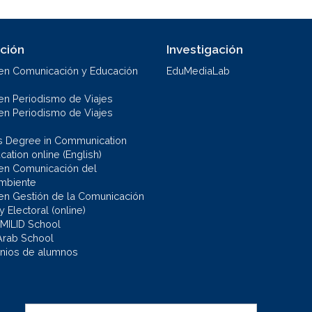
ción
Investigación
en Comunicación y Educación
EduMediaLab
en Periodismo de Viajes
en Periodismo de Viajes
s Degree in Communication
ation online (English)
en Comunicación del
mbiente
en Gestión de la Comunicación
 y Electoral (online)
 MILID School
Arab School
nios de alumnos