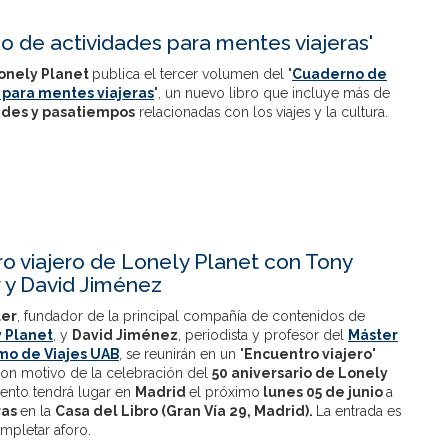
o de actividades para mentes viajeras'
onely Planet
publica el tercer volumen del
'
Cuaderno de
 para mentes viajeras
'
, un nuevo libro que incluye más de
ades y pasatiempos
relacionadas con los viajes y la cultura.
o viajero de Lonely Planet con Tony
 y David Jiménez
er
, fundador de la principal compañía de contenidos de
 Planet
, y
David Jiménez
, periodista y profesor del
Máster
mo de Viajes UAB
, se reunirán en un
'Encuentro viajero'
on motivo de la celebración del
50 aniversario de Lonely
evento tendrá lugar en
Madrid
el próximo
lunes 05 de junio
a
ras
en la
Casa del Libro (Gran Vía 29, Madrid).
La entrada es
ompletar aforo.