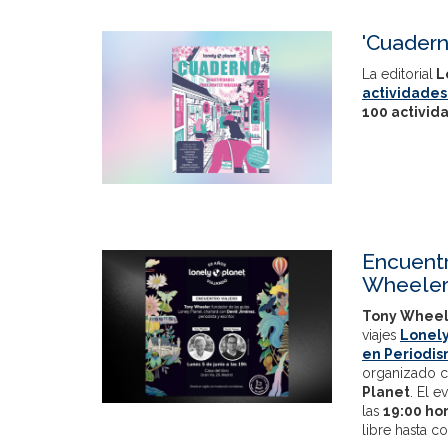
'Cuadern
La editorial
L
actividades
100 activid
Encuentr
Wheeler
Tony Wheel
viajes
Lonely
en Periodis
organizado c
Planet
. El 
las
19:00 ho
libre hasta c