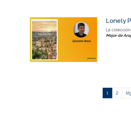
Lonely P
La colección
Mejor de Ara
1
2
si