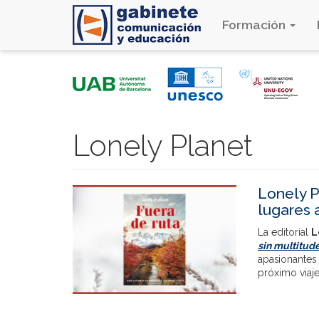
Formación
Pasar
al
contenido
principal
Lonely Planet
Lonely P
lugares 
La editorial
L
sin multitud
apasionantes 
próximo viaje