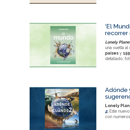
‘El Mund
recorrer
Lonely Plane
una vuelta al
países
y
159
detallado, fot
Adónde y
sugerenc
Lonely Pla
2
.
Este nuevo
con numeroso