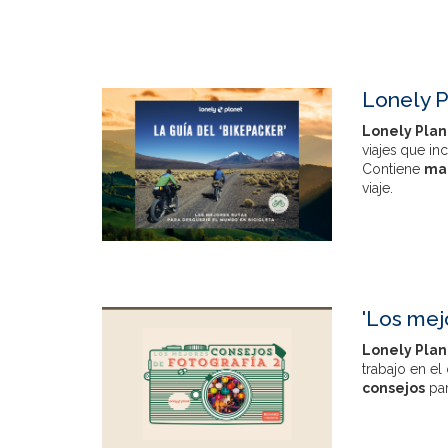
Lonely P
Lonely Pla
viajes que in
Contiene
ma
viaje.
'Los mej
Lonely Pla
trabajo en e
consejos
par