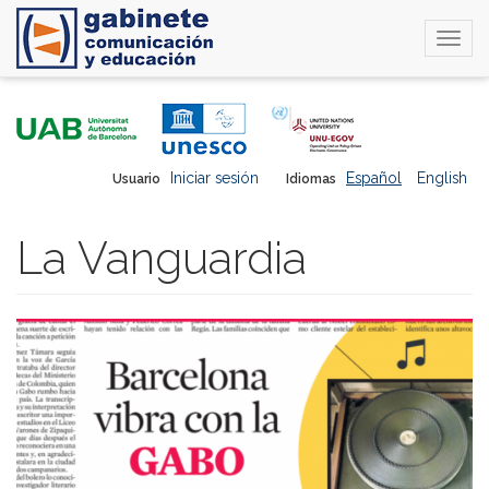
Togg
navi
Pasar
al
contenido
principal
Iniciar sesión
Español
English
Usuario
Idiomas
La Vanguardia