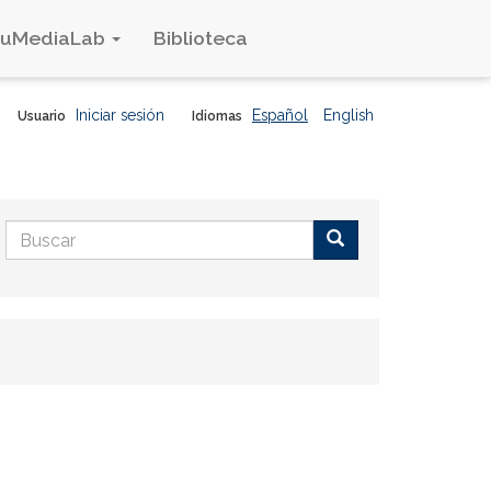
duMediaLab
Biblioteca
Iniciar sesión
Español
English
Usuario
Idiomas
Formulario
de
Buscar
búsqueda