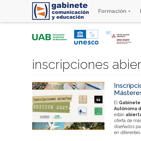
Formación
Pasar
al
contenido
principal
inscripciones abie
Inscripc
Mástere
El
Gabinete
Autònoma d
están
abiert
oferta de má
diseñados pa
en diferentes