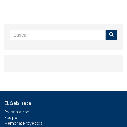
Formulario
de
Buscar
búsqueda
El Gabinete
Presentación
Equipo
Memoria: Proyectos