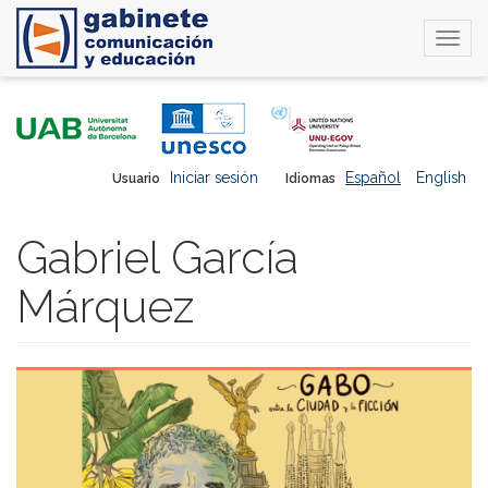
Togg
navi
Pasar
al
contenido
principal
Iniciar sesión
Español
English
Usuario
Idiomas
Gabriel García
Márquez