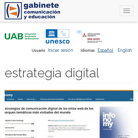
Togg
navi
Pasar
al
contenido
principal
Iniciar sesión
Español
English
Usuario
Idiomas
estrategia digital