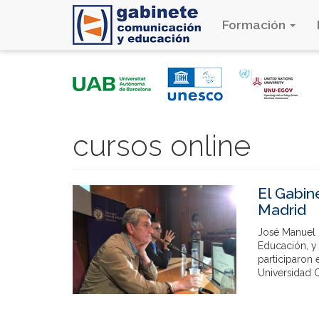
Formación
Pasar
al
contenido
principal
cursos online
El Gabin
Madrid
José Manuel 
Educación, y 
participaron 
Universidad C