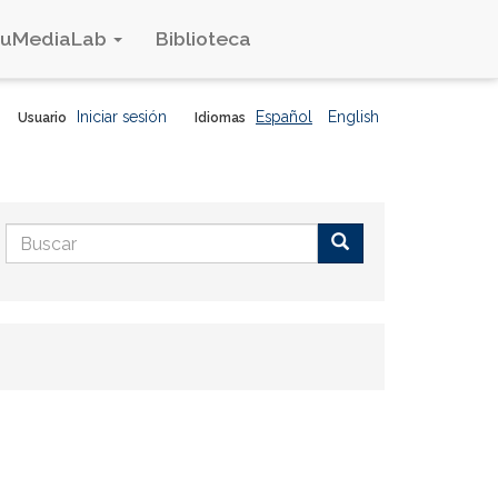
duMediaLab
Biblioteca
Iniciar sesión
Español
English
Usuario
Idiomas
Formulario
de
Buscar
búsqueda