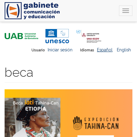
Togg
navi
Pasar
al
contenido
principal
Iniciar sesión
Español
English
Usuario
Idiomas
beca