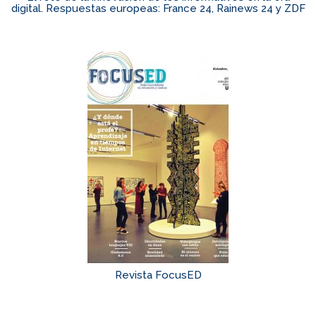
digital. Respuestas europeas: France 24, Rainews 24 y ZDF
Revista FocusED