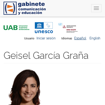
Togg
navi
Pasar
al
contenido
principal
Iniciar sesión
Español
English
Usuario
Idiomas
Geisel García Graña