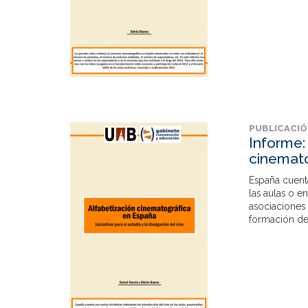
PUBLICACI
Informe: 
cinemato
España cuenta
las aulas o e
asociaciones 
formación de