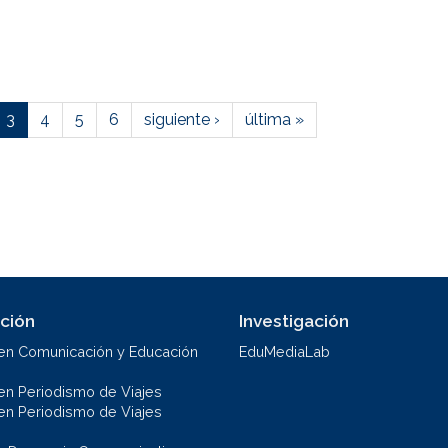
3
4
5
6
siguiente ›
última »
ción
Investigación
en Comunicación y Educación
EduMediaLab
en Periodismo de Viajes
en Periodismo de Viajes