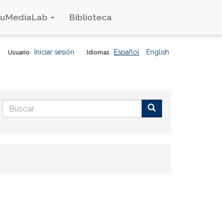
duMediaLab
Biblioteca
Iniciar sesión
Español
English
Usuario
Idiomas
Formulario
de
Buscar
búsqueda