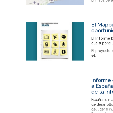
El mapa pert
El Mappi
oportuni
El
Informe
D
que supone la
El proyecto,
el
...
Informe 
a España
de la In
España se ma
de desarroll
del líder (F