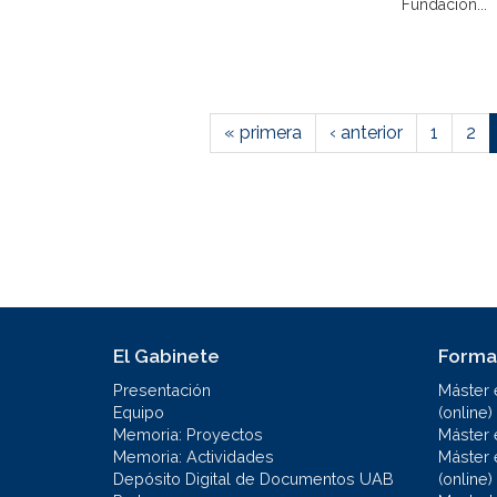
Fundación...
« primera
‹ anterior
1
2
El Gabinete
Forma
Presentación
Máster 
Equipo
(online)
Memoria: Proyectos
Máster 
Memoria: Actividades
Máster 
Depósito Digital de Documentos UAB
(online)