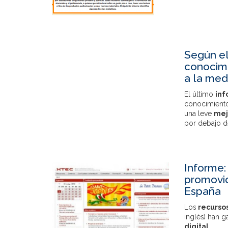
Según el
conocimi
a la med
El último
inf
conocimiento
una leve
mej
por debajo de
Informe:
promovid
España
Los
recurso
inglés) han 
digital
.