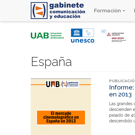
Formación
Pasar
al
contenido
principal
España
PUBLICACI
Informe:
en 2013
Las grandes c
descienden e
pasado de 40
descendido u