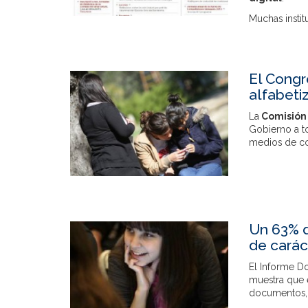
Muchas instit
El Congr
alfabeti
La
Comisión 
Gobierno a t
medios de com
Un 63% 
de carác
El Informe 
muestra que 
documentos, f