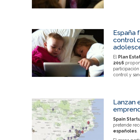
España f
control 
adolesc
El
Plan Esta
2016
propone
participación
control y san
Lanzan e
emprend
Spain Start
pretende rec
españoles
.