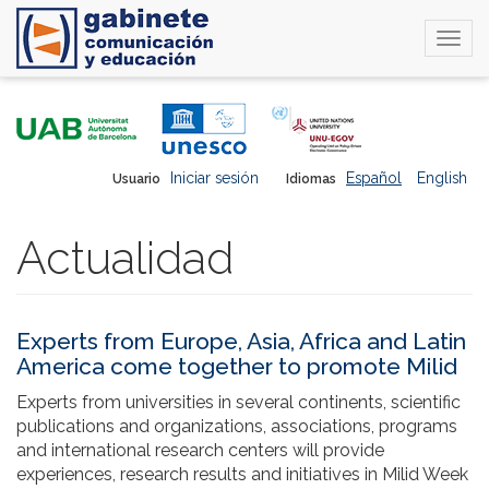
Togg
navi
Pasar
al
contenido
principal
Iniciar sesión
Español
English
Usuario
Idiomas
Actualidad
Experts from Europe, Asia, Africa and Latin
America come together to promote Milid
Experts from universities in several continents, scientific
publications and organizations, associations, programs
and international research centers will provide
experiences, research results and initiatives in Milid Week