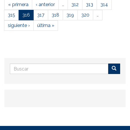
« primera
‹ anterior
…
312
313
314
315
316
317
318
319
320
…
siguiente ›
última »
Formulario
de
Buscar
búsqueda