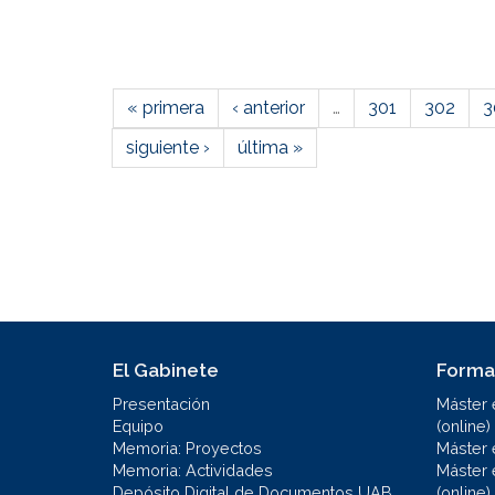
« primera
‹ anterior
…
301
302
3
siguiente ›
última »
El Gabinete
Forma
Presentación
Máster 
Equipo
(online)
Memoria: Proyectos
Máster 
Memoria: Actividades
Máster 
Depósito Digital de Documentos UAB
(online)