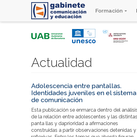
Formación
Pasar
al
contenido
principal
Actualidad
Adolescencia entre pantallas.
Identidades juveniles en el sistema
de comunicación
Esta publicación se enmarca dentro del análisi
de la relación entre adolescentes y las distinta
panta llas y daprioridad a afirmaciones
construidas a partir observaciones detenidas y
reflexivas. Entre los temas que aborda figuran