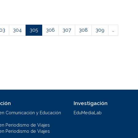
03
304
305
306
307
308
309
…
ción
Investigación
en Comunicación y Educación
EduMediaLab
en Periodismo de Viajes
en Periodismo de Viajes