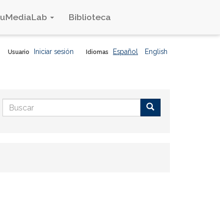
duMediaLab
Biblioteca
Iniciar sesión
Español
English
Usuario
Idiomas
Formulario
de
Buscar
búsqueda