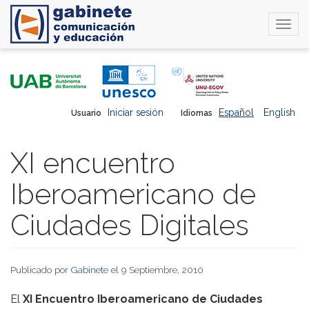
Togg
navi
Pasar
al
contenido
principal
Iniciar sesión
Español
English
Usuario
Idiomas
XI encuentro
Iberoamericano de
Ciudades Digitales
Publicado por
Gabinete
el 9 Septiembre, 2010
El
XI Encuentro Iberoamericano de Ciudades