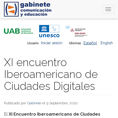
Togg
navi
Pasar
al
contenido
principal
Iniciar sesión
Español
English
Usuario
Idiomas
XI encuentro
Iberoamericano de
Ciudades Digitales
Publicado por
Gabinete
el 9 Septiembre, 2010
El
XI Encuentro Iberoamericano de Ciudades