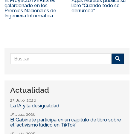
El Proyecto IVERES es
Agus Morales publica su
galardonado en los
libro "Cuando todo se
Premios Nacionales de
derrumba"
Ingeniería Informática
Formulario
de
Buscar
búsqueda
Actualidad
23 Julio, 2026
La IA y la desigualdad
15 Julio, 2026
El Gabinete participa en un capítulo de libro sobre
el ‘activismo lúdico en TikTok’
15 Julio, 2026