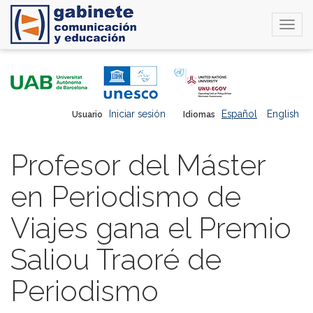
Togg
navi
Pasar
al
contenido
principal
Iniciar sesión
Español
English
Usuario
Idiomas
Profesor del Máster
en Periodismo de
Viajes gana el Premio
Saliou Traoré de
Periodismo