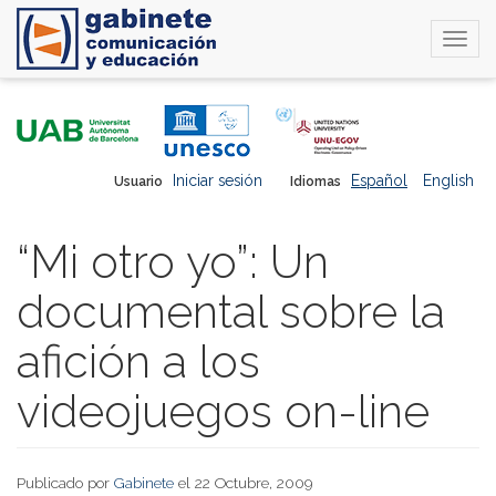
Togg
navi
Pasar
al
contenido
principal
Iniciar sesión
Español
English
Usuario
Idiomas
“Mi otro yo”: Un
documental sobre la
afición a los
videojuegos on-line
Publicado por
Gabinete
el 22 Octubre, 2009