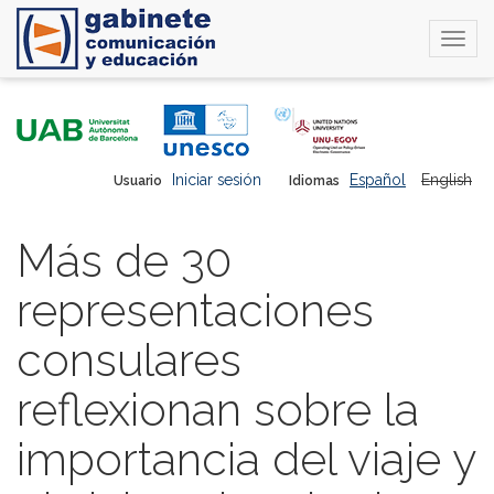
Togg
navi
Pasar
al
contenido
principal
Iniciar sesión
Español
English
Usuario
Idiomas
Más de 30
representaciones
consulares
reflexionan sobre la
importancia del viaje y