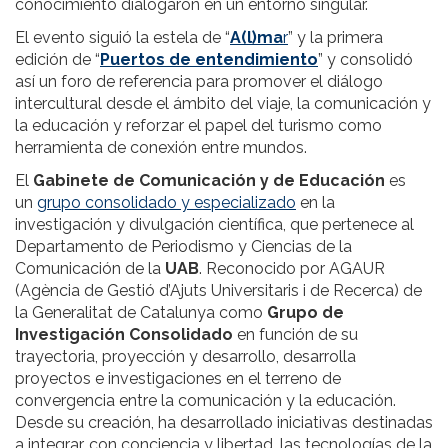
conocimiento dialogaron en un entorno singular.
El evento siguió la estela de “
A(l)ma
r
” y la primera
edición de “
Puertos de entendimiento
” y consolidó
así un foro de referencia para promover el diálogo
intercultural desde el ámbito del viaje, la comunicación y
la educación y reforzar el papel del turismo como
herramienta de conexión entre mundos.
El
Gabinete de Comunicación y de Educación
es
un
grupo consolidado y especializado
en la
investigación y divulgación científica, que pertenece al
Departamento de Periodismo y Ciencias de la
Comunicación de la
UAB
. Reconocido por AGAUR
(Agència de Gestió d’Ajuts Universitaris i de Recerca) de
la Generalitat de Catalunya como
Grupo de
Investigación Consolidado
en función de su
trayectoria, proyección y desarrollo, desarrolla
proyectos e investigaciones en el terreno de
convergencia entre la comunicación y la educación.
Desde su creación, ha desarrollado iniciativas destinadas
a integrar, con conciencia y libertad, las tecnologías de la