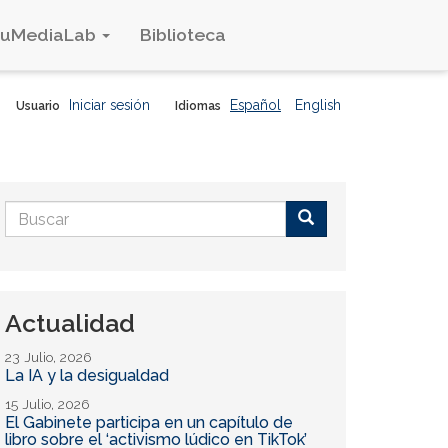
duMediaLab
Biblioteca
Iniciar sesión
Español
English
Usuario
Idiomas
Formulario
de
Buscar
búsqueda
Actualidad
23 Julio, 2026
La IA y la desigualdad
15 Julio, 2026
El Gabinete participa en un capítulo de
libro sobre el ‘activismo lúdico en TikTok’