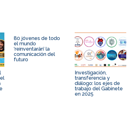
80 jóvenes de todo
el mundo
‘reinventarán’ la
comunicación del
futuro
l
Investigación,
el
transferencia y
a
diálogo: los ejes de
je
trabajo del Gabinete
en 2025