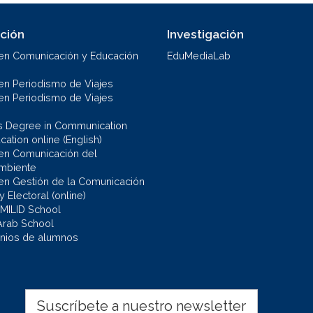
ción
Investigación
en Comunicación y Educación
EduMediaLab
en Periodismo de Viajes
en Periodismo de Viajes
s Degree in Communication
ation online (English)
en Comunicación del
mbiente
en Gestión de la Comunicación
 y Electoral (online)
 MILID School
Arab School
nios de alumnos
Suscríbete a nuestro newsletter