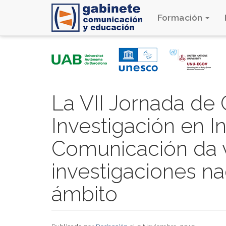
Formación
Pasar
al
contenido
principal
La VII Jornada de
Investigación en In
Comunicación da v
investigaciones na
ámbito