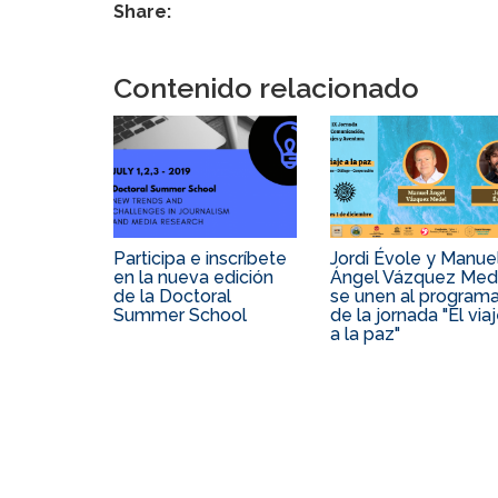
Share:
Contenido relacionado
Participa e inscríbete
Jordi Évole y Manue
en la nueva edición
Ángel Vázquez Med
de la Doctoral
se unen al program
Summer School
de la jornada "El via
a la paz"