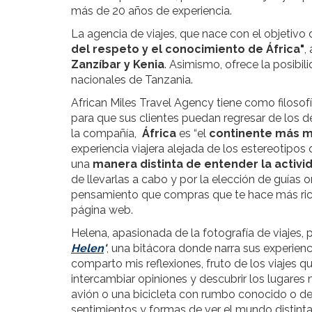
más de 20 años de experiencia.
La agencia de viajes, que nace con el objetivo 
del respeto y el conocimiento
de África"
,
Zanzíbar y Kenia
. Asimismo, ofrece la posibil
nacionales de Tanzania.
African Miles Travel Agency tiene como filosof
para que sus clientes puedan regresar de los d
la compañía,
África
es “el
continente más m
experiencia viajera alejada de los estereotipos
una
manera distinta de entender la activid
de llevarlas a cabo y por la elección de guías ori
pensamiento que compras que te hace más rico”
página web.
Helena, apasionada de la fotografía de viajes,
Helen
'
, una bitácora donde narra sus experien
comparto mis reflexiones, fruto de los viajes que
intercambiar opiniones y descubrir los lugares
avión o una bicicleta con rumbo conocido o d
sentimientos y formas de ver el mundo distinta