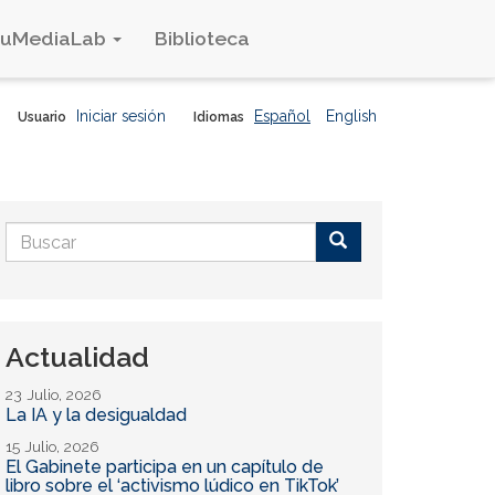
duMediaLab
Biblioteca
Iniciar sesión
Español
English
Usuario
Idiomas
Formulario
de
Buscar
búsqueda
Actualidad
23 Julio, 2026
La IA y la desigualdad
15 Julio, 2026
El Gabinete participa en un capítulo de
libro sobre el ‘activismo lúdico en TikTok’