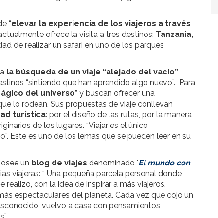
de “
elevar la experiencia de los viajeros a través
 actualmente ofrece la visita a tres destinos:
Tanzania,
idad de realizar un safari en uno de los parques
ía
la búsqueda de un viaje “alejado del vacío”
,
estinos “sintiendo que han aprendido algo nuevo”. Para
ágico del universo
” y buscan ofrecer una
 que lo rodean. Sus propuestas de viaje conllevan
ad turística
: por el diseño de las rutas, por la manera
ginarios de los lugares. “Viajar es el único
. Este es uno de los lemas que se pueden leer en su
 posee un
blog de viajes
denominado '
El mundo con
cias viajeras: “ Una pequeña parcela personal donde
 realizo, con la idea de inspirar a más viajeros,
 más espectaculares del planeta. Cada vez que cojo un
esconocido, vuelvo a casa con pensamientos,
s”.