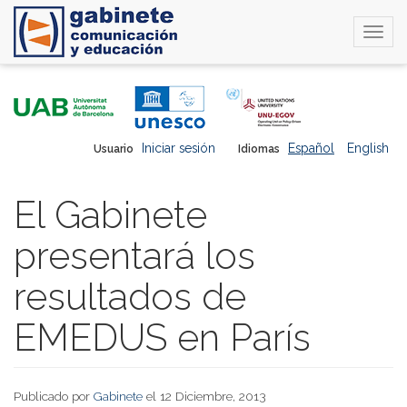
Togg
navi
Pasar
al
contenido
principal
Iniciar sesión
Español
English
Usuario
Idiomas
El Gabinete
presentará los
resultados de
EMEDUS en París
Publicado por
Gabinete
el 12 Diciembre, 2013