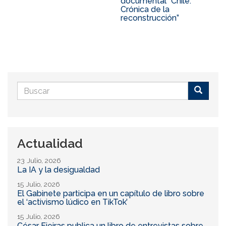
documental “Chile:
Crónica de la
reconstrucción”
Formulario
de
Buscar
búsqueda
Actualidad
23 Julio, 2026
La IA y la desigualdad
15 Julio, 2026
El Gabinete participa en un capítulo de libro sobre
el ‘activismo lúdico en TikTok’
15 Julio, 2026
César Fieiras publica un libro de entrevistas sobre