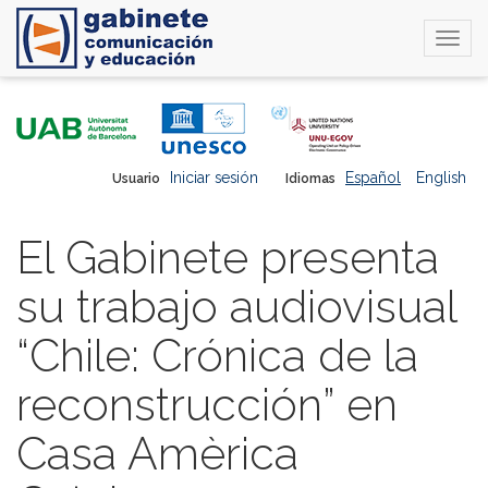
Togg
navi
Pasar
al
contenido
principal
Iniciar sesión
Español
English
Usuario
Idiomas
El Gabinete presenta
su trabajo audiovisual
“Chile: Crónica de la
reconstrucción” en
Casa Amèrica