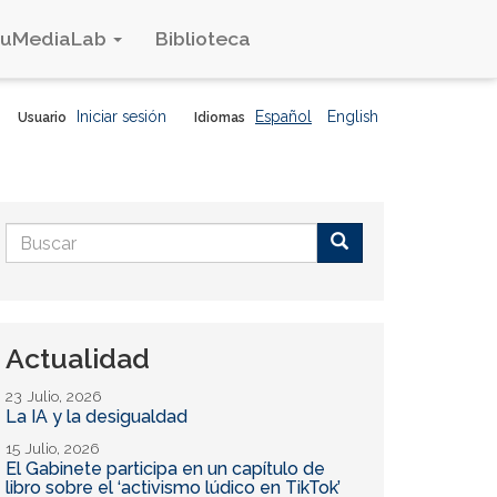
duMediaLab
Biblioteca
Iniciar sesión
Español
English
Usuario
Idiomas
Formulario
de
Buscar
búsqueda
Actualidad
23 Julio, 2026
La IA y la desigualdad
15 Julio, 2026
El Gabinete participa en un capítulo de
libro sobre el ‘activismo lúdico en TikTok’