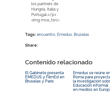
Tags:
encuentro
,
Emedus
,
Bruselas
Share:
Contenido relacionado
El Gabinete presenta
Emedus se reúne e
EMEDUS y FilmEd en
Roma para proyecta
Bruselas y París
la investigación sob
Educación informal
en medios en Europ