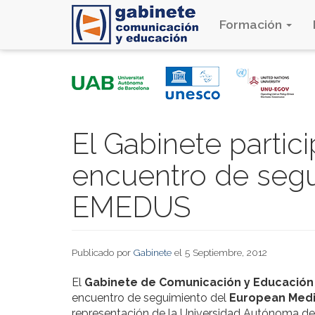
Formación
Pasar
al
contenido
principal
El Gabinete partic
encuentro de segu
EMEDUS
Publicado por
Gabinete
el 5 Septiembre, 2012
El
Gabinete de Comunicación y Educación
encuentro de seguimiento del
European Medi
representación de la Universidad Autónoma de